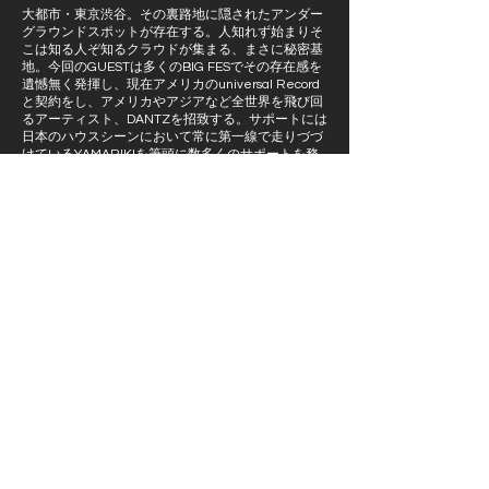
大都市・東京渋谷。その裏路地に隠されたアンダー
グラウンドスポットが存在する。人知れず始まりそ
こは知る人ぞ知るクラウドが集まる、まさに秘密基
地。今回のGUESTは多くのBIG FESでその存在感を
遺憾無く発揮し、現在アメリカのuniversal Record
と契約をし、アメリカやアジアなど全世界を飛び回
るアーティスト、DANTZを招致する。サポートには
日本のハウスシーンにおいて常に第一線で走りづづ
けているYAMARIKIを筆頭に数多くのサポートを務
めてきたJUN OIKAWA,シーンの中核にいて国内外
多くのPartyでその実力を遺憾無く発揮してきた
SUETSUGU,新進気鋭のQQ BALLとeriponが脇を固
める。
秘密基地にてUnderGroundの最下層まで潜りそして
陶酔して欲しい…
Back to Special
© 2024 by UP BEAT SOUNDWORKS.Co.Ltd.