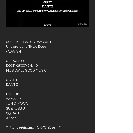
OCT.12TH SATURDAY 2024
Underground Tokyo Base
@LAVISH
OPEN/22:00
DOOR/2500YEN/1D
MUSIC/ALL GOOD MUSIC
GUEST
DANTZ
LINE UP
YAMARIKI
JUN OIKAWA
SUETUSGU
QQ BALL
eripon
**「UnderGround TOKYO Base」**