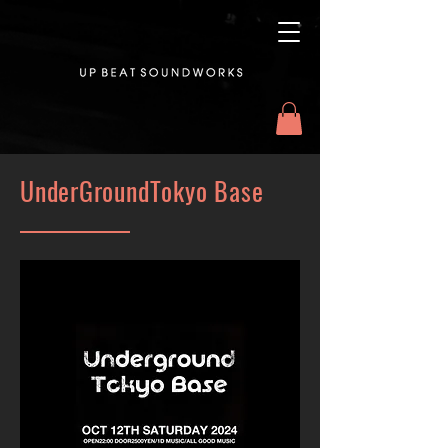
UnderGroundTokyo Base