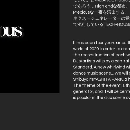
ていく。日本DANCE MUS
であろう… High endな都市、渋
Preciousな一夜を演出する。
ネクストジェネレーターの覚
で流行しているTECH-HO
It has been four years sinc
world of 2020. In order to cre
the reconstruction of each w
DJs/artists will play a centra
Standerd. A new whirlwind wi
dance music scene... We will 
Shibuya MIYASHITA PARK, a hi
The theme of the event is t
generator, and it will be c
is popular in the club scene o