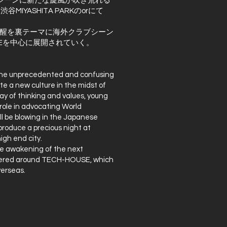
ICシーンに新たな旋風が吹き荒れる
谷MIYASHITA PARKのorにて
醒を裏テーマに海外クラブシーン
USEを中心に展開されていく。
e the unprecedented and confusing
ate a new culture in the midst of
ay of thinking and values, young
l role in advocating World
ll be blowing in the Japanese
produce a precious night at
gh end city.
he awakening of the next
entered around TECH-HOUSE, which
verseas.