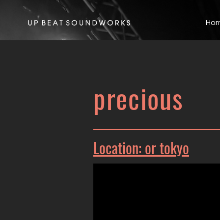
Ho
​precious
Location: or tokyo